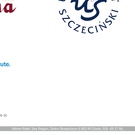
08-30
Winnet Baltic Sea Region, Södra Skeppsbron 6 802 80 Gävle, 026 -65 27 66,