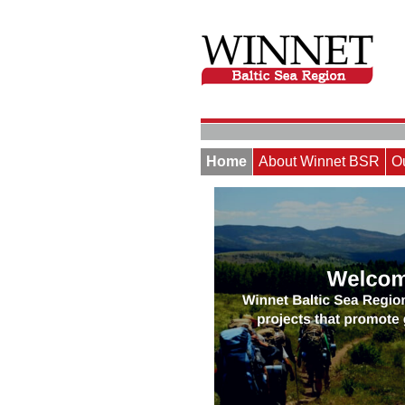
Home
About Winnet BSR
O